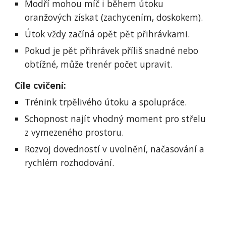
Modří mohou míč i během útoku
oranžových získat (zachycením, doskokem).
Útok vždy začíná opět pět přihrávkami.
Pokud je pět přihrávek příliš snadné nebo
obtížné, může trenér počet upravit.
Cíle cvičení:
Trénink trpělivého útoku a spolupráce.
Schopnost najít vhodný moment pro střelu
z vymezeného prostoru.
Rozvoj dovedností v uvolnění, načasování a
rychlém rozhodování.