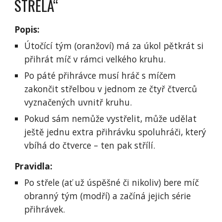
STŘELA“
Popis:
Útočící tým (oranžoví) má za úkol pětkrát si
přihrát míč v rámci velkého kruhu.
Po páté přihrávce musí hráč s míčem
zakončit střelbou v jednom ze čtyř čtverců
vyznačených uvnitř kruhu.
Pokud sám nemůže vystřelit, může udělat
ještě jednu extra přihrávku spoluhráči, který
vbíhá do čtverce – ten pak střílí.
Pravidla:
Po střele (ať už úspěšné či nikoliv) bere míč
obranný tým (modří) a začíná jejich série
přihrávek.